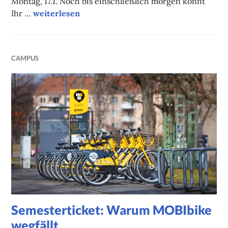
Montag, 17.1. Noch bis einschließlich morgen könnt
Unsere Onlinetipps der Woche
Ihr …
weiterlesen
CAMPUS
Semesterticket: Warum MOBIbike
wegfällt