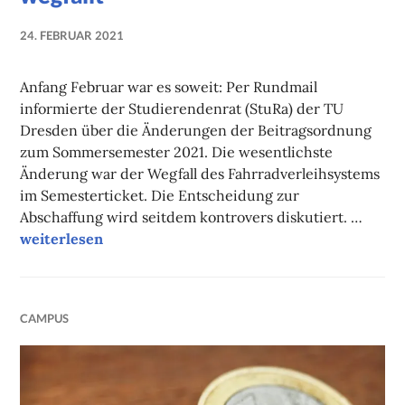
24. FEBRUAR 2021
NADINE
FAUST
Anfang Februar war es soweit: Per Rundmail
informierte der Studierendenrat (StuRa) der TU
Dresden über die Änderungen der Beitragsordnung
zum Sommersemester 2021. Die wesentlichste
Änderung war der Wegfall des Fahrradverleihsystems
im Semesterticket. Die Entscheidung zur
Abschaffung wird seitdem kontrovers diskutiert. …
Semesterticket: Warum MOBIbike wegfällt
weiterlesen
CAMPUS