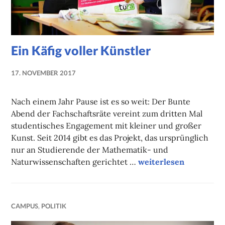
Ein Käfig voller Künstler
17. NOVEMBER 2017
LUISE
MARTHA
Nach einem Jahr Pause ist es so weit: Der Bunte
ANTER
Abend der Fachschaftsräte vereint zum dritten Mal
studentisches Engagement mit kleiner und großer
Kunst. Seit 2014 gibt es das Projekt, das ursprünglich
nur an Studierende der Mathematik- und
Ein Käfig voller Künst
Naturwissenschaften gerichtet …
weiterlesen
CAMPUS
,
POLITIK