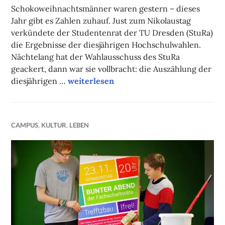
FAUST
Schokoweihnachtsmänner waren gestern – dieses
Jahr gibt es Zahlen zuhauf. Just zum Nikolaustag
verkündete der Studentenrat der TU Dresden (StuRa)
die Ergebnisse der diesjährigen Hochschulwahlen.
Nächtelang hat der Wahlausschuss des StuRa
geackert, dann war sie vollbracht: die Auszählung der
Richtige Richtung
diesjährigen …
weiterlesen
CAMPUS
,
KULTUR
,
LEBEN