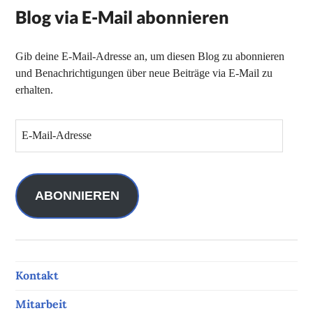
Blog via E-Mail abonnieren
Gib deine E-Mail-Adresse an, um diesen Blog zu abonnieren
und Benachrichtigungen über neue Beiträge via E-Mail zu
erhalten.
E
-
M
a
i
ABONNIEREN
l
-
A
d
Kontakt
r
e
Mitarbeit
s