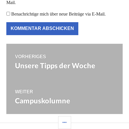
Mail.
Benachrichtige mich über neue Beiträge via E-Mail.
Beitragsnavigation
VORHERIGES
Unsere Tipps der Woche
Vorheriger
Beitrag:
WEITER
Campuskolumne
Nächster
Beitrag:
SEITENLEISTE