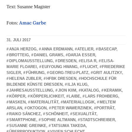
Text: Susanne Magister
Amac Garbe
Fotos:
31. JULI 2017
NADINE
ANJA HERZOG
,
ANNA ERDMANN
,
ATELIER
,
BASECAP
,
FAUST
BROTTEIG
,
DANIEL GRAMS
,
DARJA ESSER
,
DIPLOMAUSSTELLUNG
,
DRESDEN
,
ELISA R
,
ELISA-
MARIE FLOAREI
,
EUIYOUNG HWANG
,
FLUCHT
,
FRIEDERIKE
SIGLER
,
FÜHRUNG
,
GEORG-TREU-PLATZ
,
GRIT AULITZKY
,
HELENA ZUBLER
,
HFBK DRESDEN
,
HOCHSCHULE FÜR
BILDENDE KÜNSTE DRESDEN
,
ILJA KLUG
,
JAHRESAUSSTELLUNG
,
JION KIIM
,
KATALOG
,
KERAMIK
,
KÖRPER
,
KÖRPERLICHKEIT
,
LAIBE
,
LARS FROHBERG
,
MASKEN
,
MATERIALITÄT
,
MATERIALLOGIK
,
MELTEM
ARSLAN
,
OKTOGON
,
PETER WAWERZINEK
,
PORTRÄT
,
RAIKO SÁNCHEZ
,
SCHÖNHEIT
,
SEXUALITÄT
,
SMARTPHONE
,
SOPHIE ALTMANN
,
STADTSCHREIBER
,
SUSANNE GREINKE
,
TATSUMA TAKEDA
,
ÜBERPRODUKTION
,
VIVIEN SCHLECHT