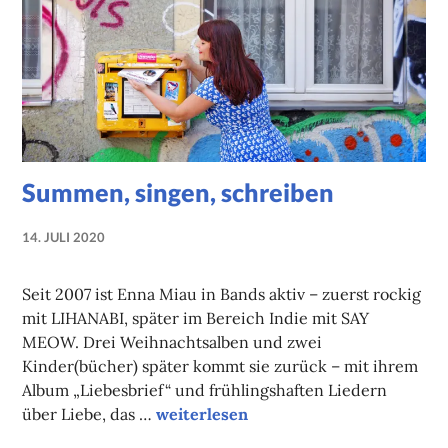
Summen, singen, schreiben
14. JULI 2020
NADINE
FAUST
Seit 2007 ist Enna Miau in Bands aktiv – zuerst rockig
mit LIHANABI, später im Bereich Indie mit SAY
MEOW. Drei Weihnachtsalben und zwei
Kinder(bücher) später kommt sie zurück – mit ihrem
Album „Liebesbrief“ und frühlingshaften Liedern
Summen, singen, schreiben
über Liebe, das …
weiterlesen