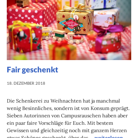
Fair geschenkt
18. DEZEMBER 2018
NADINE
FAUST
Die Schenkerei zu Weihnachten hat ja manchmal
wenig Besinnliches, sondern ist von Konsum geprägt.
Sieben Autorinnen von Campusrauschen haben aber
ein paar faire Vorschläge für Euch. Mit bestem
Gewissen und gleichzeitig noch mit ganzem Herzen
Fair geschenkt
etwas Schönes geschenkt, über das …
weiterlesen