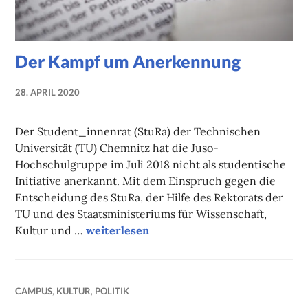
Der Kampf um Anerkennung
28. APRIL 2020
NADINE
FAUST
Der Student_innenrat (StuRa) der Technischen
Universität (TU) Chemnitz hat die Juso-
Hochschulgruppe im Juli 2018 nicht als studentische
Initiative anerkannt. Mit dem Einspruch gegen die
Entscheidung des StuRa, der Hilfe des Rektorats der
TU und des Staatsministeriums für Wissenschaft,
Der Kampf um Anerkennung
Kultur und …
weiterlesen
CAMPUS
,
KULTUR
,
POLITIK