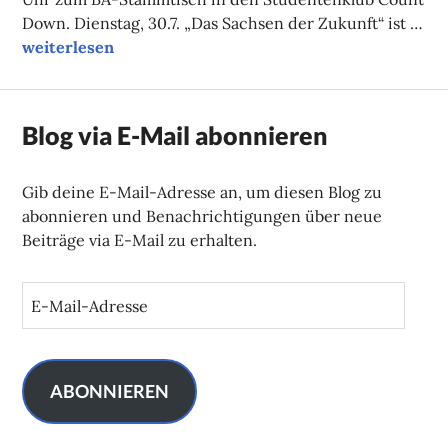
Down. Dienstag, 30.7. „Das Sachsen der Zukunft“ ist …
Unsere Tipps der Woche
weiterlesen
Blog via E-Mail abonnieren
Gib deine E-Mail-Adresse an, um diesen Blog zu
abonnieren und Benachrichtigungen über neue
Beiträge via E-Mail zu erhalten.
E
-
M
a
i
ABONNIEREN
l
-