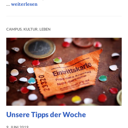
Unsere Tipps der Woche
…
weiterlesen
CAMPUS
,
KULTUR
,
LEBEN
Unsere Tipps der Woche
9. JUNI 2019