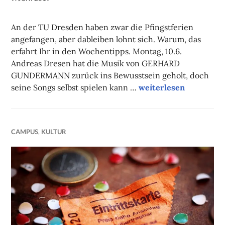
NADINE
FAUST
An der TU Dresden haben zwar die Pfingstferien
angefangen, aber dableiben lohnt sich. Warum, das
erfahrt Ihr in den Wochentipps. Montag, 10.6.
Andreas Dresen hat die Musik von GERHARD
GUNDERMANN zurück ins Bewusstsein geholt, doch
Unsere Tipps der Woc
seine Songs selbst spielen kann …
weiterlesen
CAMPUS
,
KULTUR