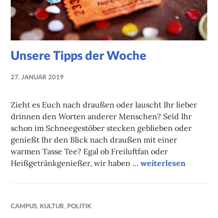
Unsere Tipps der Woche
27. JANUAR 2019
NADINE
FAUST
Zieht es Euch nach draußen oder lauscht Ihr lieber
drinnen den Worten anderer Menschen? Seid Ihr
schon im Schneegestöber stecken geblieben oder
genießt Ihr den Blick nach draußen mit einer
warmen Tasse Tee? Egal ob Freiluftfan oder
Unsere Tipps der W
Heißgetränkgenießer, wir haben …
weiterlesen
CAMPUS
,
KULTUR
,
POLITIK