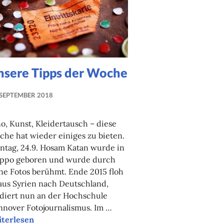
nsere Tipps der Woche
 SEPTEMBER 2018
NADINE
FAUST
o, Kunst, Kleidertausch – diese
he hat wieder einiges zu bieten.
ntag, 24.9. Hosam Katan wurde in
eppo geboren und wurde durch
ne Fotos berühmt. Ende 2015 floh
aus Syrien nach Deutschland,
diert nun an der Hochschule
nover Fotojournalismus. Im …
sere Tipps der Woche
iterlesen