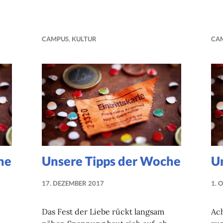
CAMPUS
,
KULTUR
CA
he
Unsere Tipps der Woche
U
17. DEZEMBER 2017
1. 
NADINE
FAUST
Das Fest der Liebe rückt langsam
Ac