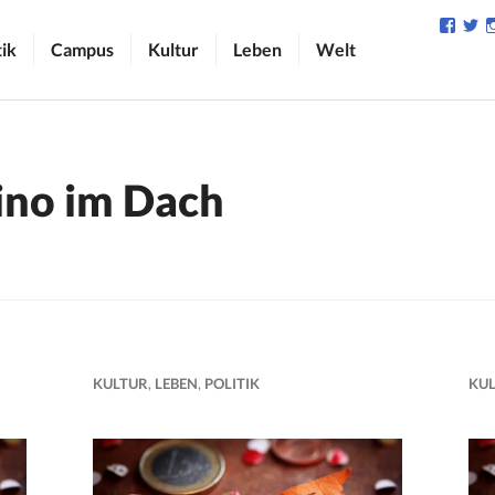
Profil
Pr
von
v
tik
Campus
Kultur
Leben
Welt
camp
C
auf
au
Face
Tw
anzei
an
ino im Dach
KULTUR
,
LEBEN
,
POLITIK
KU