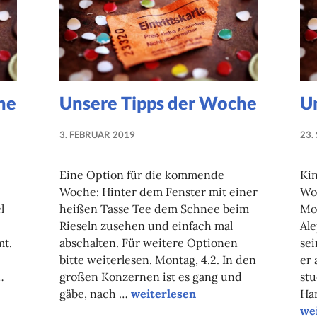
he
Unsere Tipps der Woche
U
3. FEBRUAR 2019
23.
NADINE
FAUST
Eine Option für die kommende
Kin
Woche: Hinter dem Fenster mit einer
Woc
l
heißen Tasse Tee dem Schnee beim
Mo
Rieseln zusehen und einfach mal
Al
mt.
abschalten. Für weitere Optionen
sei
bitte weiterlesen. Montag, 4.2. In den
er 
…
großen Konzernen ist es gang und
stu
Unsere Tipps der Woche
gäbe, nach …
weiterlesen
Han
Un
we