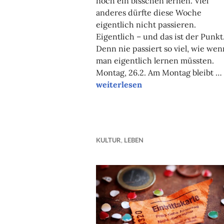
noch ein bisschen lernen. Viel
anderes dürfte diese Woche
eigentlich nicht passieren.
Eigentlich – und das ist der Punkt
Denn nie passiert so viel, wie wen
man eigentlich lernen müssten.
Montag, 26.2. Am Montag bleibt …
Unsere Tipps der Woche
weiterlesen
KULTUR
,
LEBEN