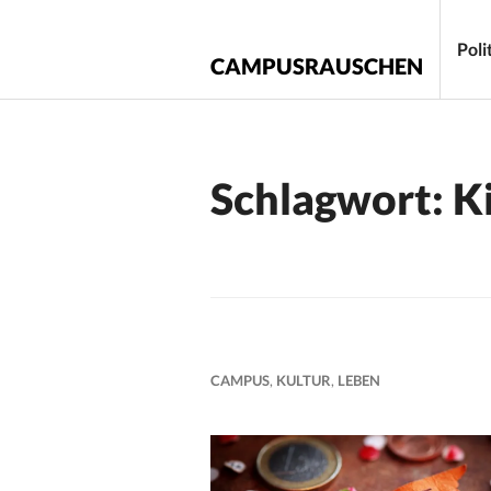
Zum
Inhalt
Poli
CAMPUSRAUSCHEN
springen
Schlagwort:
K
CAMPUS
,
KULTUR
,
LEBEN