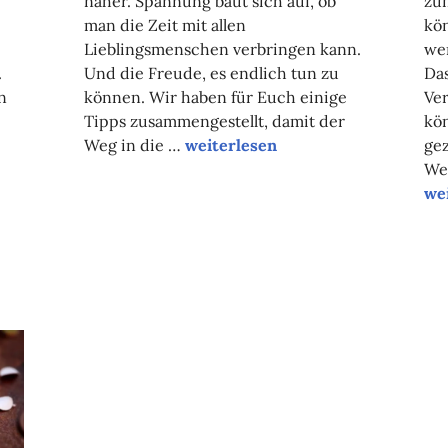
näher. Spannung baut sich auf, ob
zum
man die Zeit mit allen
kön
Lieblingsmenschen verbringen kann.
we
.
Und die Freude, es endlich tun zu
Da
n
können. Wir haben für Euch einige
Ver
Tipps zusammengestellt, damit der
kö
Unsere Tipps der Woche
Weg in die …
weiterlesen
ge
We
Un
we