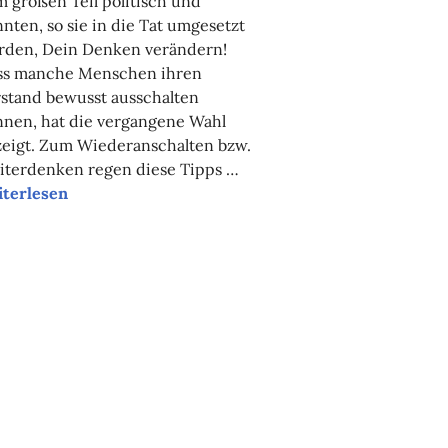
 großen Teil politisch und
nten, so sie in die Tat umgesetzt
rden, Dein Denken verändern!
ss manche Menschen ihren
stand bewusst ausschalten
nnen, hat die vergangene Wahl
zeigt. Zum Wiederanschalten bzw.
iterdenken regen diese Tipps …
sere Tipps der Woche
iterlesen