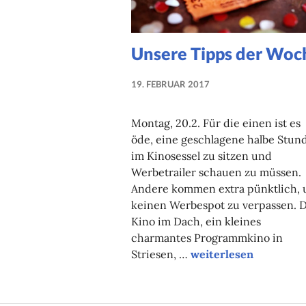
Unsere Tipps der Woc
19. FEBRUAR 2017
NADINE
FAUST
Montag, 20.2. Für die einen ist es
öde, eine geschlagene halbe Stun
im Kinosessel zu sitzen und
Werbetrailer schauen zu müssen.
Andere kommen extra pünktlich,
keinen Werbespot zu verpassen. 
Kino im Dach, ein kleines
charmantes Programmkino in
Unsere Tipps der Wo
Striesen, …
weiterlesen