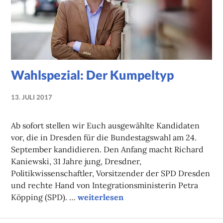
Wahlspezial: Der Kumpeltyp
13. JULI 2017
NADINE
FAUST
Ab sofort stellen wir Euch ausgewählte Kandidaten
vor, die in Dresden für die Bundestagswahl am 24.
September kandidieren. Den Anfang macht Richard
Kaniewski, 31 Jahre jung, Dresdner,
Politikwissenschaftler, Vorsitzender der SPD Dresden
und rechte Hand von Integrationsministerin Petra
Wahlspezial: Der Kumpeltyp
Köpping (SPD). …
weiterlesen