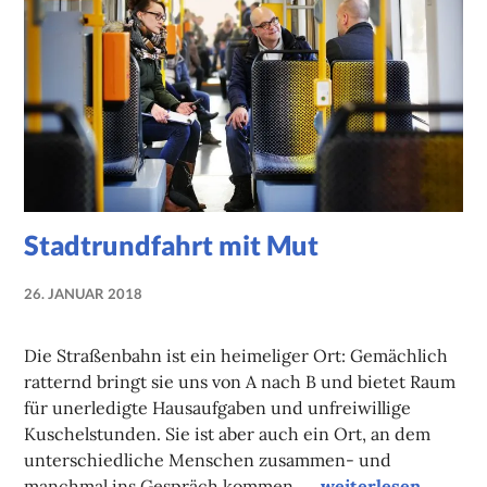
Stadtrundfahrt mit Mut
26. JANUAR 2018
NADINE
FAUST
Die Straßenbahn ist ein heimeliger Ort: Gemächlich
ratternd bringt sie uns von A nach B und bietet Raum
für unerledigte Hausaufgaben und unfreiwillige
Kuschelstunden. Sie ist aber auch ein Ort, an dem
unterschiedliche Menschen zusammen- und
Stadtrundfahrt mit
manchmal ins Gespräch kommen. …
weiterlesen