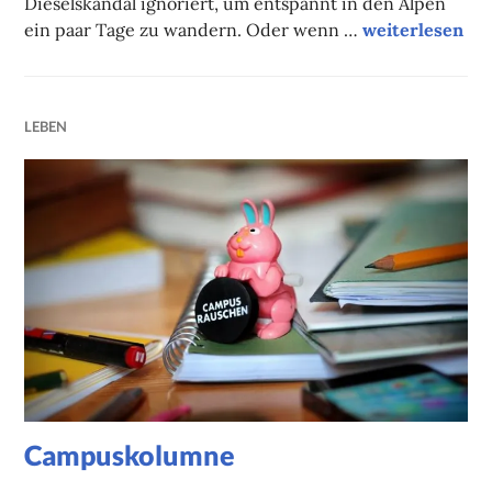
Dieselskandal ignoriert, um entspannt in den Alpen
Campuskolum
ein paar Tage zu wandern. Oder wenn …
weiterlesen
LEBEN
Campuskolumne