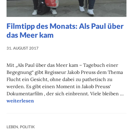
Filmtipp des Monats: Als Paul über
das Meer kam
31. AUGUST 2017
NADINE
FAUST
Mit „Als Paul über das Meer kam – Tagebuch einer
Begegnung“ gibt Regisseur Jakob Preuss dem Thema
Flucht ein Gesicht, ohne dabei zu pathetisch zu
werden. Es gibt einen Moment in Jakob Preuss‘
Dokumentarfilm , der sich einbrennt. Viele bleiben …
Filmtipp des Monats: Als Paul über das Meer kam
weiterlesen
LEBEN
,
POLITIK