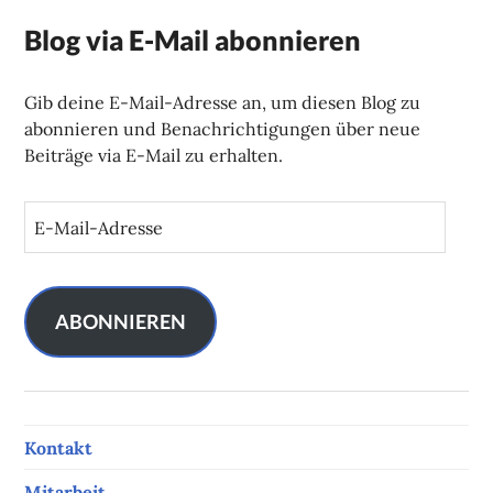
Blog via E-Mail abonnieren
Gib deine E-Mail-Adresse an, um diesen Blog zu
abonnieren und Benachrichtigungen über neue
Beiträge via E-Mail zu erhalten.
E
-
M
a
i
ABONNIEREN
l
-
A
d
Kontakt
r
e
Mitarbeit