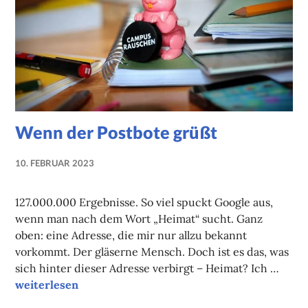
Wenn der Postbote grüßt
10. FEBRUAR 2023
NADINE
FAUST
127.000.000 Ergebnisse. So viel spuckt Google aus,
wenn man nach dem Wort „Heimat“ sucht. Ganz
oben: eine Adresse, die mir nur allzu bekannt
vorkommt. Der gläserne Mensch. Doch ist es das, was
sich hinter dieser Adresse verbirgt – Heimat? Ich …
Wenn der Postbote grüßt
weiterlesen