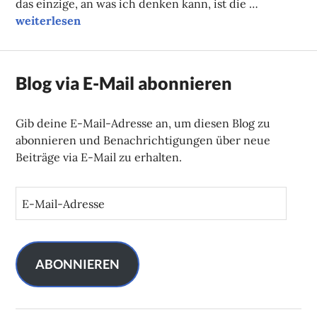
das einzige, an was ich denken kann, ist die …
Campuskolumne
weiterlesen
Blog via E-Mail abonnieren
Gib deine E-Mail-Adresse an, um diesen Blog zu
abonnieren und Benachrichtigungen über neue
Beiträge via E-Mail zu erhalten.
E
-
M
a
i
ABONNIEREN
l
-
A