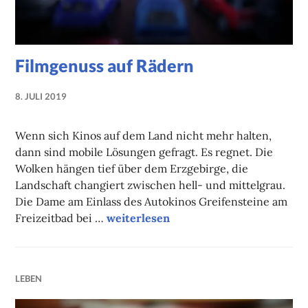
Filmgenuss auf Rädern
8. JULI 2019
NADINE
FAUST
Wenn sich Kinos auf dem Land nicht mehr halten,
dann sind mobile Lösungen gefragt. Es regnet. Die
Wolken hängen tief über dem Erzgebirge, die
Landschaft changiert zwischen hell- und mittelgrau.
Die Dame am Einlass des Autokinos Greifensteine am
Filmgenuss auf Rädern
Freizeitbad bei …
weiterlesen
LEBEN