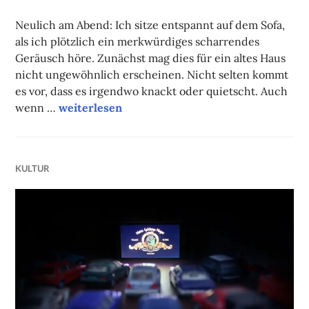
FAUST
Neulich am Abend: Ich sitze entspannt auf dem Sofa,
als ich plötzlich ein merkwürdiges scharrendes
Geräusch höre. Zunächst mag dies für ein altes Haus
nicht ungewöhnlich erscheinen. Nicht selten kommt
es vor, dass es irgendwo knackt oder quietscht. Auch
Wo sich Frau Ungestüm und Herr Arglos Guten
wenn …
weiterlesen
KULTUR