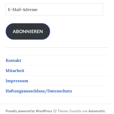
E
-
M
a
i
ABONNIEREN
l
-
A
d
Kontakt
r
e
Mitarbeit
s
s
Impressum
e
Haftungsausschluss/Datenschutz
Proudly powered by WordPress
Theme: Gazette von
Automattic
.