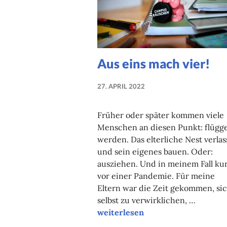
Aus eins mach vier!
27. APRIL 2022
NADINE
FAUST
Früher oder später kommen viele
Menschen an diesen Punkt: flügg
werden. Das elterliche Nest verla
und sein eigenes bauen. Oder:
ausziehen. Und in meinem Fall ku
vor einer Pandemie. Für meine
Eltern war die Zeit gekommen, si
selbst zu verwirklichen, …
Aus eins mach vier!
weiterlesen