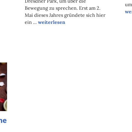
Dresdner Park, um über die
um
Bewegung zu sprechen. Erst am 2.
Un
we
Mai dieses Jahres gründete sich hier
Rebellion gegen das Aussterben der Men
ein …
weiterlesen
he