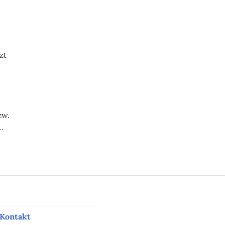
zt
zw.
…
Kontakt