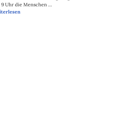
 9 Uhr die Menschen …
sere Tipps der Woche
iterlesen
schheit