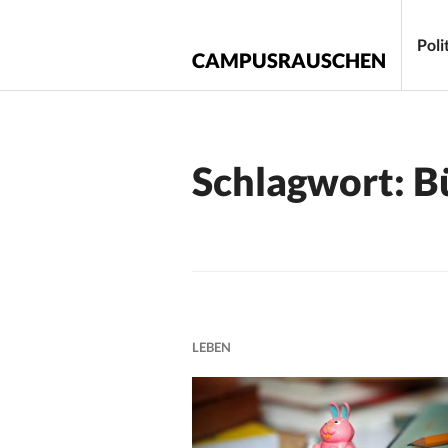
Zum
Inhalt
Poli
CAMPUSRAUSCHEN
springen
Schlagwort:
B
LEBEN