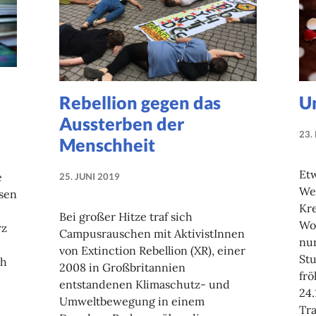
Rebellion gegen das
U
Aussterben der
23.
Menschheit
Et
e
25. JUNI 2019
We
NADINE
ssen
FAUST
Kre
Bei großer Hitze traf sich
Wo
rz
Campusrauschen mit AktivistInnen
nur
von Extinction Rebellion (XR), einer
St
ch
2008 in Großbritannien
fr
entstandenen Klimaschutz- und
24.
Umweltbewegung in einem
Tra