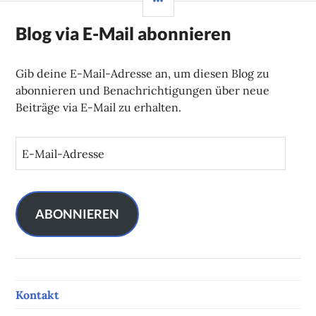
Blog via E-Mail abonnieren
Gib deine E-Mail-Adresse an, um diesen Blog zu
abonnieren und Benachrichtigungen über neue
Beiträge via E-Mail zu erhalten.
E
-
M
a
i
ABONNIEREN
l
-
A
d
Kontakt
r
e