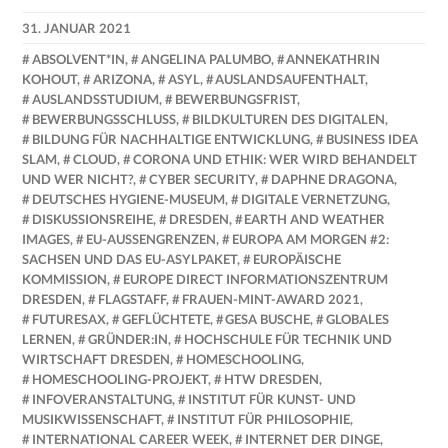
31. JANUAR 2021
NADINE
ABSOLVENT*IN
,
ANGELINA PALUMBO
,
ANNEKATHRIN
FAUST
KOHOUT
,
ARIZONA
,
ASYL
,
AUSLANDSAUFENTHALT
,
AUSLANDSSTUDIUM
,
BEWERBUNGSFRIST
,
BEWERBUNGSSCHLUSS
,
BILDKULTUREN DES DIGITALEN
,
BILDUNG FÜR NACHHALTIGE ENTWICKLUNG
,
BUSINESS IDEA
SLAM
,
CLOUD
,
CORONA UND ETHIK: WER WIRD BEHANDELT
UND WER NICHT?
,
CYBER SECURITY
,
DAPHNE DRAGONA
,
DEUTSCHES HYGIENE-MUSEUM
,
DIGITALE VERNETZUNG
,
DISKUSSIONSREIHE
,
DRESDEN
,
EARTH AND WEATHER
IMAGES
,
EU-AUSSENGRENZEN
,
EUROPA AM MORGEN #2:
SACHSEN UND DAS EU-ASYLPAKET
,
EUROPÄISCHE
KOMMISSION
,
EUROPE DIRECT INFORMATIONSZENTRUM
DRESDEN
,
FLAGSTAFF
,
FRAUEN-MINT-AWARD 2021
,
FUTURESAX
,
GEFLÜCHTETE
,
GESA BUSCHE
,
GLOBALES
LERNEN
,
GRÜNDER:IN
,
HOCHSCHULE FÜR TECHNIK UND
WIRTSCHAFT DRESDEN
,
HOMESCHOOLING
,
HOMESCHOOLING-PROJEKT
,
HTW DRESDEN
,
INFOVERANSTALTUNG
,
INSTITUT FÜR KUNST- UND
MUSIKWISSENSCHAFT
,
INSTITUT FÜR PHILOSOPHIE
,
INTERNATIONAL CAREER WEEK
,
INTERNET DER DINGE
,