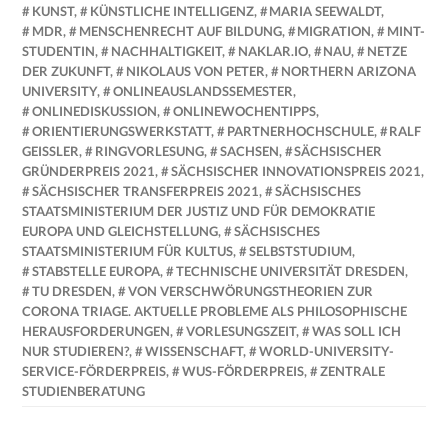
KUNST
,
KÜNSTLICHE INTELLIGENZ
,
MARIA SEEWALDT
,
MDR
,
MENSCHENRECHT AUF BILDUNG
,
MIGRATION
,
MINT-
STUDENTIN
,
NACHHALTIGKEIT
,
NAKLAR.IO
,
NAU
,
NETZE
DER ZUKUNFT
,
NIKOLAUS VON PETER
,
NORTHERN ARIZONA
UNIVERSITY
,
ONLINEAUSLANDSSEMESTER
,
ONLINEDISKUSSION
,
ONLINEWOCHENTIPPS
,
ORIENTIERUNGSWERKSTATT
,
PARTNERHOCHSCHULE
,
RALF
GEISSLER
,
RINGVORLESUNG
,
SACHSEN
,
SÄCHSISCHER
GRÜNDERPREIS 2021
,
SÄCHSISCHER INNOVATIONSPREIS 2021
,
SÄCHSISCHER TRANSFERPREIS 2021
,
SÄCHSISCHES
STAATSMINISTERIUM DER JUSTIZ UND FÜR DEMOKRATIE
EUROPA UND GLEICHSTELLUNG
,
SÄCHSISCHES
STAATSMINISTERIUM FÜR KULTUS
,
SELBSTSTUDIUM
,
STABSTELLE EUROPA
,
TECHNISCHE UNIVERSITÄT DRESDEN
,
TU DRESDEN
,
VON VERSCHWÖRUNGSTHEORIEN ZUR
CORONA TRIAGE. AKTUELLE PROBLEME ALS PHILOSOPHISCHE
HERAUSFORDERUNGEN
,
VORLESUNGSZEIT
,
WAS SOLL ICH
NUR STUDIEREN?
,
WISSENSCHAFT
,
WORLD-UNIVERSITY-
SERVICE-FÖRDERPREIS
,
WUS-FÖRDERPREIS
,
ZENTRALE
STUDIENBERATUNG