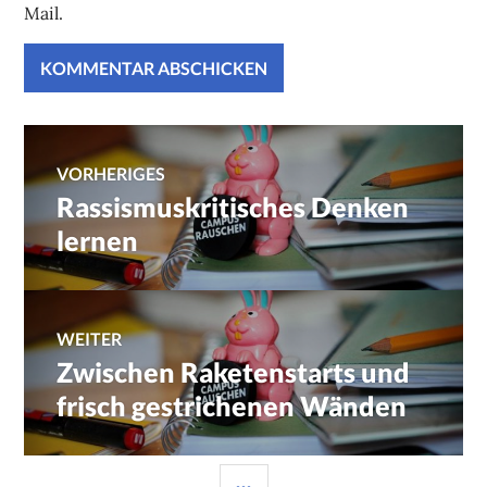
Mail.
Beitragsnavigation
VORHERIGES
Rassismuskritisches Denken
Vorheriger
Beitrag:
lernen
WEITER
Zwischen Raketenstarts und
Nächster
Beitrag:
frisch gestrichenen Wänden
SEITENLEISTE