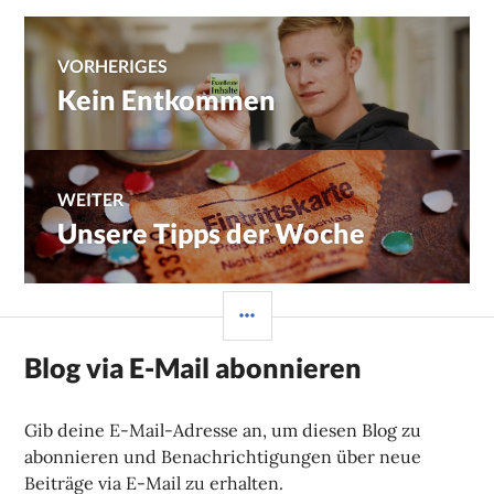
Beitragsnavigation
VORHERIGES
Kein Entkommen
Vorheriger
Beitrag:
WEITER
Unsere Tipps der Woche
Nächster
Beitrag:
SEITENLEISTE
Blog via E-Mail abonnieren
Gib deine E-Mail-Adresse an, um diesen Blog zu
abonnieren und Benachrichtigungen über neue
Beiträge via E-Mail zu erhalten.