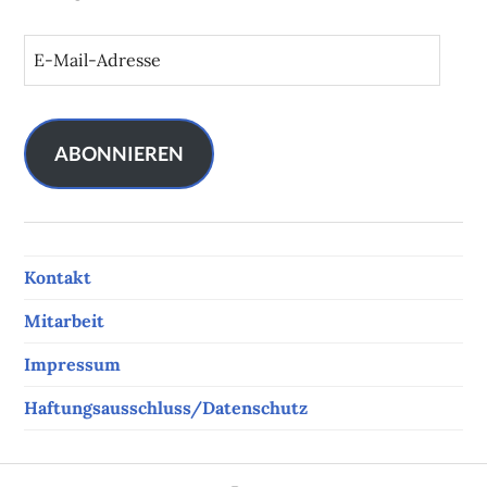
E
-
M
a
i
ABONNIEREN
l
-
A
d
Kontakt
r
e
Mitarbeit
s
s
Impressum
e
Haftungsausschluss/Datenschutz