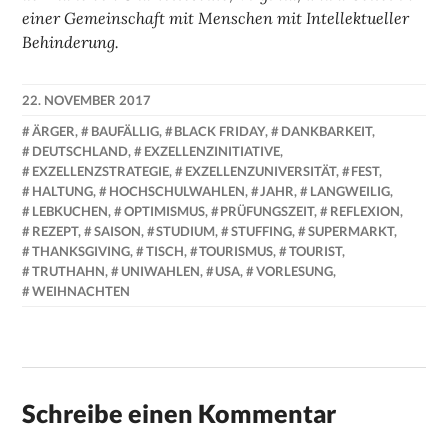
einer Gemeinschaft mit Menschen mit Intellektueller
Behinderung.
22. NOVEMBER 2017
LUISE
ÄRGER
,
BAUFÄLLIG
,
BLACK FRIDAY
,
DANKBARKEIT
,
MARTHA
DEUTSCHLAND
,
EXZELLENZINITIATIVE
,
ANTER
EXZELLENZSTRATEGIE
,
EXZELLENZUNIVERSITÄT
,
FEST
,
HALTUNG
,
HOCHSCHULWAHLEN
,
JAHR
,
LANGWEILIG
,
LEBKUCHEN
,
OPTIMISMUS
,
PRÜFUNGSZEIT
,
REFLEXION
,
REZEPT
,
SAISON
,
STUDIUM
,
STUFFING
,
SUPERMARKT
,
THANKSGIVING
,
TISCH
,
TOURISMUS
,
TOURIST
,
TRUTHAHN
,
UNIWAHLEN
,
USA
,
VORLESUNG
,
WEIHNACHTEN
Schreibe einen Kommentar