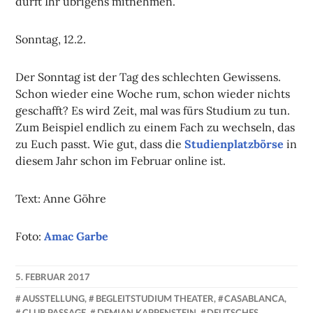
dürft Ihr übrigens mitnehmen.
Sonntag, 12.2.
Der Sonntag ist der Tag des schlechten Gewissens.
Schon wieder eine Woche rum, schon wieder nichts
geschafft? Es wird Zeit, mal was fürs Studium zu tun.
Zum Beispiel endlich zu einem Fach zu wechseln, das
zu Euch passt. Wie gut, dass die
Studienplatzbörse
in
diesem Jahr schon im Februar online ist.
Text: Anne Göhre
Foto:
Amac Garbe
5. FEBRUAR 2017
NADINE
AUSSTELLUNG
,
BEGLEITSTUDIUM THEATER
,
CASABLANCA
,
FAUST
CLUB PASSAGE
,
DEMIAN KAPPENSTEIN
,
DEUTSCHES