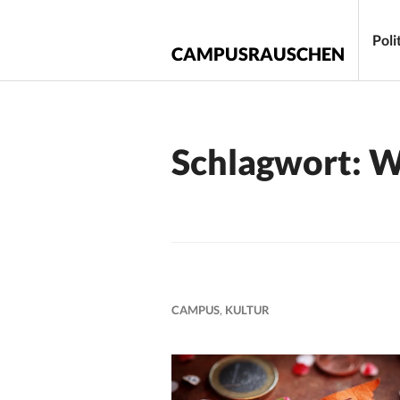
Zum
Inhalt
Poli
CAMPUSRAUSCHEN
springen
Schlagwort:
W
CAMPUS
,
KULTUR