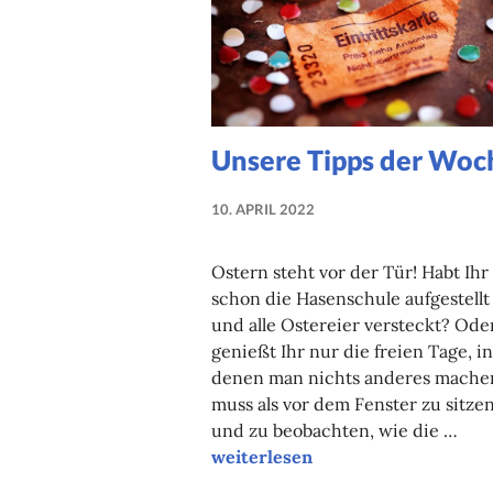
Unsere Tipps der Woc
10. APRIL 2022
NADINE
FAUST
Ostern steht vor der Tür! Habt Ihr
schon die Hasenschule aufgestellt
und alle Ostereier versteckt? Ode
genießt Ihr nur die freien Tage, in
denen man nichts anderes mache
muss als vor dem Fenster zu sitze
und zu beobachten, wie die …
Unsere Tipps der Woche
weiterlesen