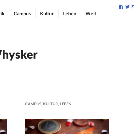
Profil
Pr
von
v
tik
Campus
Kultur
Leben
Welt
camp
C
auf
au
Face
Tw
anzei
an
hysker
CAMPUS
,
KULTUR
,
LEBEN