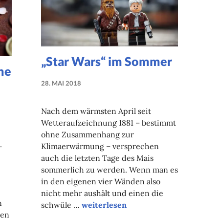
„Star Wars“ im Sommer
he
28. MAI 2018
NADINE
FAUST
Nach dem wärmsten April seit
Wetteraufzeichnung 1881 – bestimmt
ohne Zusammenhang zur
.
Klimaerwärmung – versprechen
auch die letzten Tage des Mais
sommerlich zu werden. Wenn man es
in den eigenen vier Wänden also
nicht mehr aushält und einen die
n
„Star Wars“ im Sommer
schwüle …
weiterlesen
den