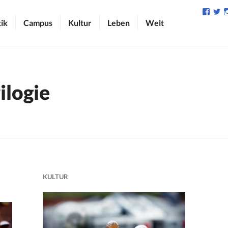
Profil
Pr
von
v
tik
Campus
Kultur
Leben
Welt
camp
C
auf
au
Face
Tw
anzei
an
ilogie
KULTUR