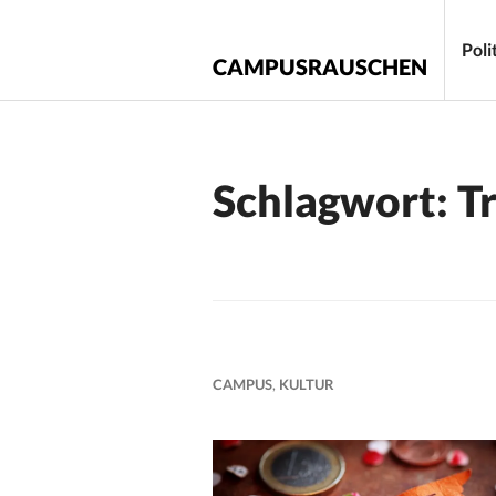
Zum
Inhalt
Poli
CAMPUSRAUSCHEN
springen
Schlagwort:
Tr
CAMPUS
,
KULTUR