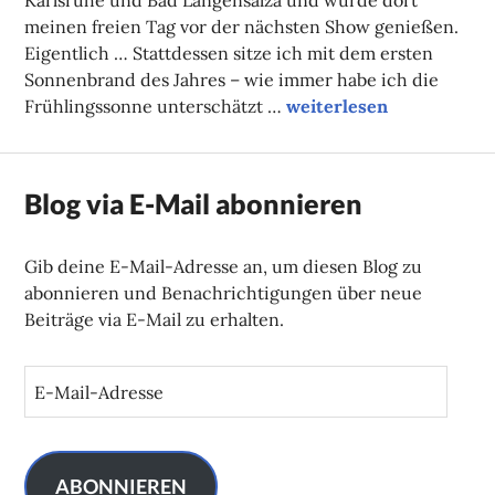
Karlsruhe und Bad Langensalza und würde dort
meinen freien Tag vor der nächsten Show genießen.
Eigentlich … Stattdessen sitze ich mit dem ersten
Sonnenbrand des Jahres – wie immer habe ich die
Corona. Oder: Wie es z
Frühlingssonne unterschätzt …
weiterlesen
Blog via E-Mail abonnieren
Gib deine E-Mail-Adresse an, um diesen Blog zu
abonnieren und Benachrichtigungen über neue
Beiträge via E-Mail zu erhalten.
E
-
M
a
i
ABONNIEREN