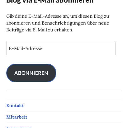
Gib deine E-Mail-Adresse an, um diesen Blog zu
abonnieren und Benachrichtigungen über neue
Beiträge via E-Mail zu erhalten.
E
-
M
a
i
ABONNIEREN
l
-
A
d
Kontakt
r
e
Mitarbeit
s
s