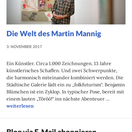
Die Welt des Martin Mannig
3. NOVEMBER 2017
LUISE
MARTHA
Ein Künstler. Circa 1.000 Zeichnungen. 13 Jahre
ANTER
künstlerisches Schaffen. Und zwei Schwerpunkte,
die harmonisch miteinander kombiniert werden. Die
Städtische Galerie lädt ein zu „folkfuturism“. Benjamin
Blümchen ist ein Zyklop. In typischer Pose, bereit mit
einem lauten „Töröö!“ ins nächste Abenteuer …
Die Welt des Martin Mannig
weiterlesen
Blog via E-Mail abonnieren