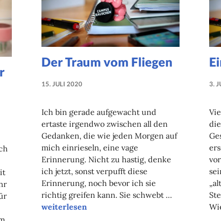
Der Traum vom Fliegen
E
r
15. JULI 2020
3. 
NADINE
FAUST
Ich bin gerade aufgewacht und
Vie
ertaste irgendwo zwischen all den
die
Gedanken, die wie jeden Morgen auf
Ge
mich einrieseln, eine vage
ers
sch
Erinnerung. Nicht zu hastig, denke
vo
ich jetzt, sonst verpufft diese
sei
it
Erinnerung, noch bevor ich sie
„a
hr
richtig greifen kann. Sie schwebt …
Ste
ür
Der Traum vom Fliegen
weiterlesen
Wi
.
em