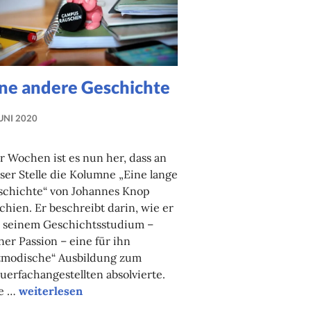
ine andere Geschichte
JUNI 2020
NADINE
FAUST
r Wochen ist es nun her, dass an
ser Stelle die Kolumne „Eine lange
schichte“ von Johannes Knop
chien. Er beschreibt darin, wie er
r seinem Geschichtsstudium –
ner Passion – eine für ihn
ltmodische“ Ausbildung zum
uerfachangestellten absolvierte.
Eine andere Geschichte
e …
weiterlesen