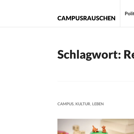
Zum
Inhalt
Poli
CAMPUSRAUSCHEN
springen
Schlagwort:
R
CAMPUS
,
KULTUR
,
LEBEN