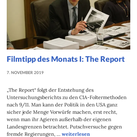
Filmtipp des Monats I: The Report
7. NOVEMBER 2019
NADINE
FAUST
„The Report“ folgt der Entstehung des
Untersuchungsberichts zu den CIA-Foltermethoden
nach 9/11. Man kann der Politik in den USA ganz
sicher jede Menge Vorwürfe machen, erst recht,
wenn man ihr Agieren außerhalb der eigenen
Landesgrenzen betrachtet. Putschversuche gegen
Filmtipp des Monats I: The Rep
fremde Regierungen, …
weiterlesen