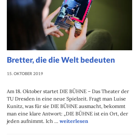
Bretter, die die Welt bedeuten
15. OKTOBER 2019
NADINE
FAUST
Am 18. Oktober startet DIE BÜHNE – Das Theater der
TU Dresden in eine neue Spielzeit. Fragt man Luise
Kunitz, was für sie DIE BÜHNE ausmacht, bekommt
man eine klare Antwort: „DIE BÜHNE ist ein Ort, der
Bretter, die die Welt bedeuten
jeden aufnimmt. Ich …
weiterlesen