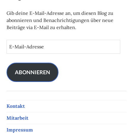
Gib deine E-Mail-Adresse an, um diesen Blog zu
abonnieren und Benachrichtigungen über neue
Beiträge via E-Mail zu erhalten.
E
-
M
a
i
ABONNIEREN
l
-
A
d
Kontakt
r
e
Mitarbeit
s
s
Impressum