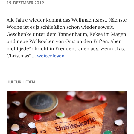
15. DEZEMBER 2019
NADINE
FAUST
Alle Jahre wieder kommt das Weihnachtsfest. Nächste
Woche ist es ja schließlich schon wieder soweit.
Geschenke unter dem Tannenbaum, Kekse im Magen
und neue Wollsocken von Oma an den Füßen. Aber
nicht jede*r bricht in Freudentränen aus, wenn „Last
Unsere Tipps der Woche
Christmas“ …
weiterlesen
KULTUR
,
LEBEN