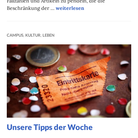
Fallzahlen und Artikeln zu pendeln, die die
Unsere Tipps der Woche
Beschränkung der …
weiterlesen
CAMPUS
,
KULTUR
,
LEBEN
Unsere Tipps der Woche