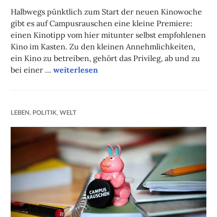
FAUST
Halbwegs pünktlich zum Start der neuen Kinowoche
gibt es auf Campusrauschen eine kleine Premiere:
einen Kinotipp vom hier mitunter selbst empfohlenen
Kino im Kasten. Zu den kleinen Annehmlichkeiten,
ein Kino zu betreiben, gehört das Privileg, ab und zu
Filmtipp des Monats: Die Wache
bei einer …
weiterlesen
LEBEN
,
POLITIK
,
WELT