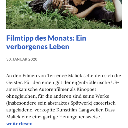
Filmtipp des Monats: Ein
verborgenes Leben
30. JANUAR 2020
NADINE
FAUST
An den Filmen von Terrence Malick scheiden sich die
Geister. Für den einen gilt der eigenbrötlerische US-
amerikanische Autorenfilmer als Kinopoet
ohnegleichen, für die anderen sind seine Werke
(insbesondere sein abstraktes Spätwerk) esoterisch
aufgeladene, verkopfte Kunstfilm-Langweiler. Dass
Malick eine einzigartige Herangehensweise …
Filmtipp des Monats: Ein verborgenes Leben
weiterlesen