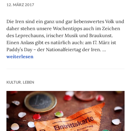
12. MÄRZ 2017
NADINE
FAUST
Die Iren sind ein ganz und gar liebenswertes Volk und
daher stehen unsere Wochentipps auch im Zeichen
des Leprechauns, irischer Musik und Braukunst.
Einen Anlass gibt es natürlich auch: am 17. März ist
Paddy’s Day – der Nationalfeiertag der Iren. …
Unsere Tipps der Woche
weiterlesen
KULTUR
,
LEBEN