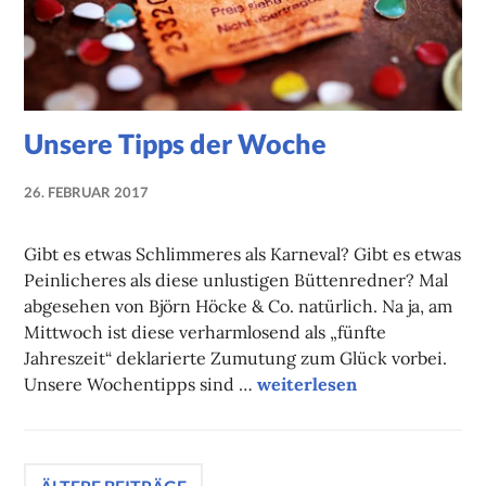
Unsere Tipps der Woche
26. FEBRUAR 2017
NADINE
FAUST
Gibt es etwas Schlimmeres als Karneval? Gibt es etwas
Peinlicheres als diese unlustigen Büttenredner? Mal
abgesehen von Björn Höcke & Co. natürlich. Na ja, am
Mittwoch ist diese verharmlosend als „fünfte
Jahreszeit“ deklarierte Zumutung zum Glück vorbei.
Unsere Tipps der Woche
Unsere Wochentipps sind …
weiterlesen