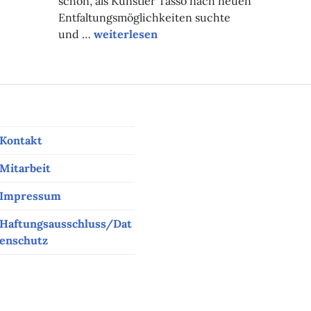
schon, als Künstler Tasso nach neuen
aus
Entfaltungsmöglichkeiten suchte
Kunst heilt (k)eine Wunde
und …
weiterlesen
Kontakt
Mitarbeit
Impressum
Haftungsausschluss/Dat
enschutz