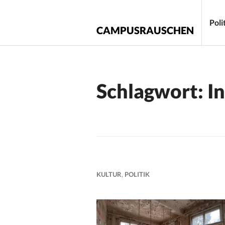
Zum
Inhalt
Poli
CAMPUSRAUSCHEN
springen
Schlagwort:
I
KULTUR
,
POLITIK