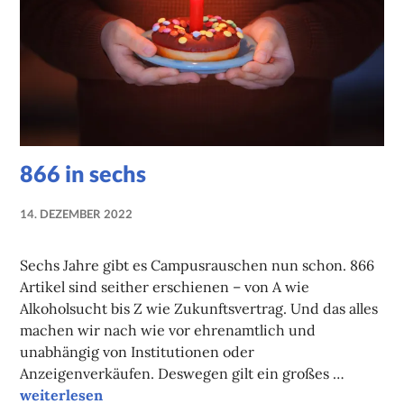
866 in sechs
14. DEZEMBER 2022
NADINE
FAUST
Sechs Jahre gibt es Campusrauschen nun schon. 866
Artikel sind seither erschienen – von A wie
Alkoholsucht bis Z wie Zukunftsvertrag. Und das alles
machen wir nach wie vor ehrenamtlich und
unabhängig von Institutionen oder
Anzeigenverkäufen. Deswegen gilt ein großes …
866 in sechs
weiterlesen