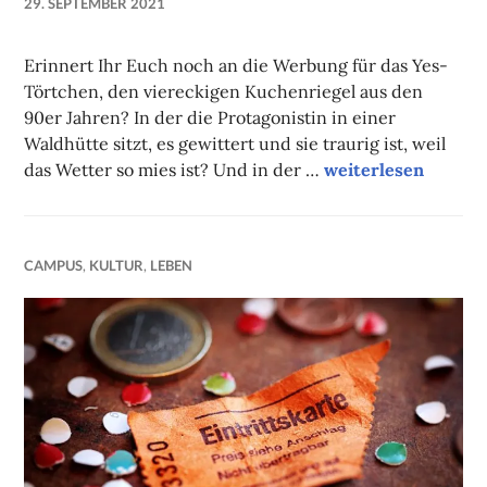
29. SEPTEMBER 2021
NADINE
FAUST
Erinnert Ihr Euch noch an die Werbung für das Yes-
Törtchen, den viereckigen Kuchenriegel aus den
90er Jahren? In der die Protagonistin in einer
Waldhütte sitzt, es gewittert und sie traurig ist, weil
Ein bisschen weise
das Wetter so mies ist? Und in der …
weiterlesen
CAMPUS
,
KULTUR
,
LEBEN