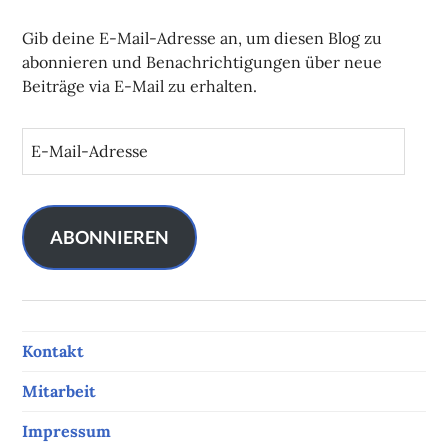
Gib deine E-Mail-Adresse an, um diesen Blog zu
abonnieren und Benachrichtigungen über neue
Beiträge via E-Mail zu erhalten.
E
-
M
a
i
ABONNIEREN
l
-
A
d
Kontakt
r
e
Mitarbeit
s
s
Impressum