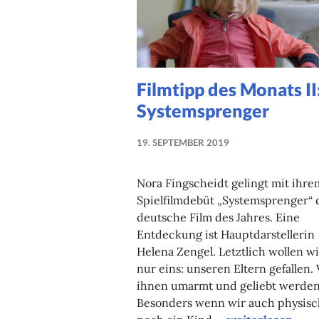
Filmtipp des Monats II
Systemsprenger
19. SEPTEMBER 2019
NADINE
FAUST
Nora Fingscheidt gelingt mit ihre
Spielfilmdebüt „Systemsprenger“ 
deutsche Film des Jahres. Eine
Entdeckung ist Hauptdarstellerin
Helena Zengel. Letztlich wollen wi
nur eins: unseren Eltern gefallen.
ihnen umarmt und geliebt werden
Besonders wenn wir auch physisc
Filmtipp des Mo