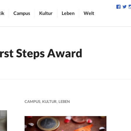
Profil
Pr
von
v
tik
Campus
Kultur
Leben
Welt
camp
C
auf
au
Face
Tw
anzei
an
irst Steps Award
CAMPUS
,
KULTUR
,
LEBEN