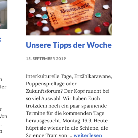
:
Unsere Tipps der Woche
15. SEPTEMBER 2019
NADINE
FAUST
Interkulturelle Tage, Erzählkarawane,
m
Puppenspieltage oder
der
Zukunftsforum? Der Kopf raucht bei
so viel Auswahl. Wir haben Euch
trotzdem noch ein paar spannende
r
Termine für die kommenden Tage
 Von
herausgesucht. Montag, 16.9. Heute
.
hüpft sie wieder in die Schiene, die
h
Unsere Tipps der Woche
Science Tram von …
weiterlesen
nats II: Systemsprenger