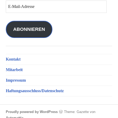
E
-
M
a
i
ABONNIEREN
l
-
A
d
Kontakt
r
e
Mitarbeit
s
s
Impressum
e
Haftungsausschluss/Datenschutz
Proudly powered by WordPress
Theme: Gazette von
Automattic
.