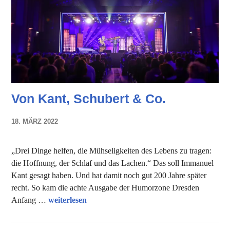
Von Kant, Schubert & Co.
18. MÄRZ 2022
NADINE
FAUST
„Drei Dinge helfen, die Mühseligkeiten des Lebens zu tragen:
die Hoffnung, der Schlaf und das Lachen.“ Das soll Immanuel
Kant gesagt haben. Und hat damit noch gut 200 Jahre später
recht. So kam die achte Ausgabe der Humorzone Dresden
Von Kant, Schubert & Co.
Anfang …
weiterlesen