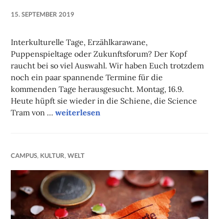
15. SEPTEMBER 2019
NADINE
FAUST
Interkulturelle Tage, Erzählkarawane,
Puppenspieltage oder Zukunftsforum? Der Kopf
raucht bei so viel Auswahl. Wir haben Euch trotzdem
noch ein paar spannende Termine für die
kommenden Tage herausgesucht. Montag, 16.9.
Heute hüpft sie wieder in die Schiene, die Science
Unsere Tipps der Woche
Tram von …
weiterlesen
CAMPUS
,
KULTUR
,
WELT