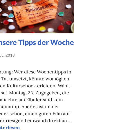
nsere Tipps der Woche
JULI 2018
LUISE
MARTHA
htung: Wer diese Wochentipps in
ANTER
 Tat umsetzt, könnte womöglich
en Kulturschock erleiden. Wählt
se! Montag, 2.7. Zugegeben, die
mnächte am Elbufer sind kein
eimtipp. Aber es ist immer
der schön, einen guten Film auf
er riesigen Leinwand direkt an …
sere Tipps der Woche
iterlesen