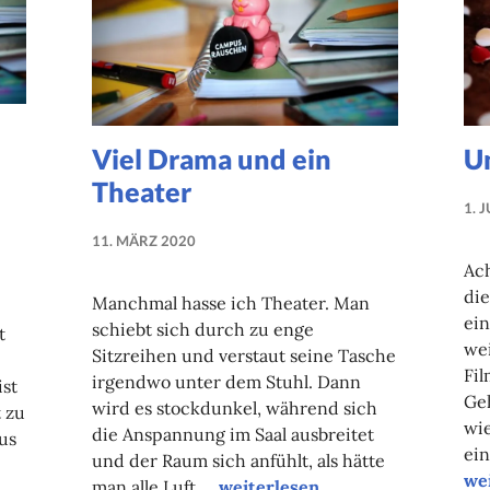
Viel Drama und ein
U
Theater
1. 
11. MÄRZ 2020
NADINE
Ac
FAUST
die
Manchmal hasse ich Theater. Man
ein
schiebt sich durch zu enge
t
wei
Sitzreihen und verstaut seine Tasche
Fil
irgendwo unter dem Stuhl. Dann
ist
Geh
wird es stockdunkel, während sich
t zu
wie
die Anspannung im Saal ausbreitet
us
ein
und der Raum sich anfühlt, als hätte
Un
we
Viel Drama und ein Theater
man alle Luft …
weiterlesen