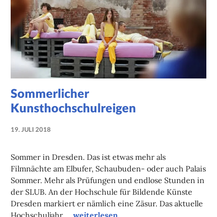
Sommerlicher
Kunsthochschulreigen
19. JULI 2018
NADINE
FAUST
Sommer in Dresden. Das ist etwas mehr als
Filmnächte am Elbufer, Schaubuden- oder auch Palais
Sommer. Mehr als Prüfungen und endlose Stunden in
der SLUB. An der Hochschule für Bildende Künste
Dresden markiert er nämlich eine Zäsur. Das aktuelle
Sommerlicher Kunsthochschulreigen
Hochschuljahr …
weiterlesen