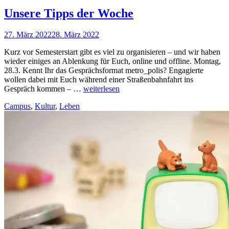
Unsere Tipps der Woche
27. März 2022
28. März 2022
Nadine
Faust
Kurz vor Semesterstart gibt es viel zu organisieren – und wir haben
wieder einiges an Ablenkung für Euch, online und offline. Montag,
28.3. Kennt Ihr das Gesprächsformat metro_polis? Engagierte
wollen dabei mit Euch während einer Straßenbahnfahrt ins
Unsere
Gespräch kommen – …
weiterlesen
Tipps
Campus
,
Kultur
,
Leben
der
Woche