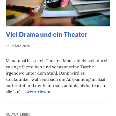
Viel Drama und ein Theater
11. MÄRZ 2020
NADINE
FAUST
Manchmal hasse ich Theater. Man schiebt sich durch
zu enge Sitzreihen und verstaut seine Tasche
irgendwo unter dem Stuhl. Dann wird es
stockdunkel, während sich die Anspannung im Saal
ausbreitet und der Raum sich anfühlt, als hätte man
Viel Drama und ein Theater
alle Luft …
weiterlesen
KULTUR
,
LEBEN