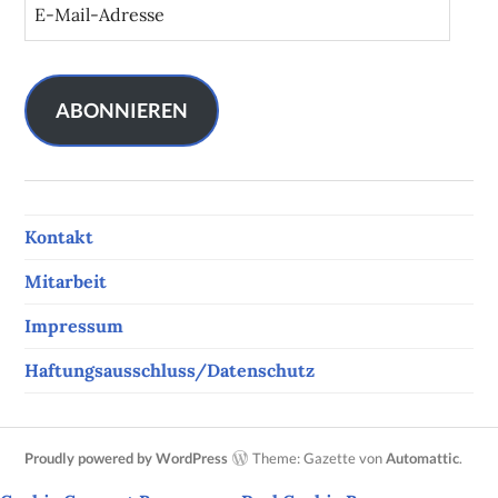
E
-
M
a
i
ABONNIEREN
l
-
A
d
Kontakt
r
e
Mitarbeit
s
s
Impressum
e
Haftungsausschluss/Datenschutz
Proudly powered by WordPress
Theme: Gazette von
Automattic
.