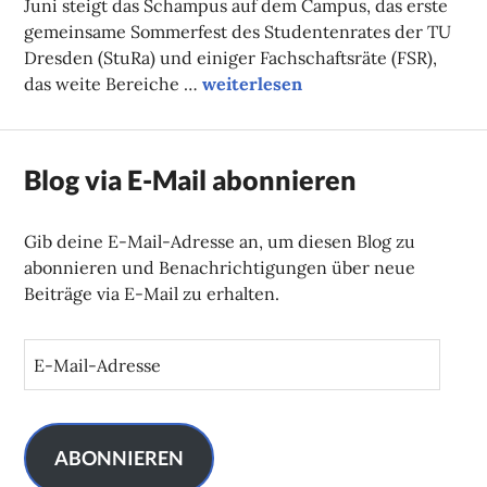
Juni steigt das Schampus auf dem Campus, das erste
gemeinsame Sommerfest des Studentenrates der TU
Dresden (StuRa) und einiger Fachschaftsräte (FSR),
Vorschriftsgemäßes Sektkorkeng
das weite Bereiche …
weiterlesen
Blog via E-Mail abonnieren
Gib deine E-Mail-Adresse an, um diesen Blog zu
abonnieren und Benachrichtigungen über neue
Beiträge via E-Mail zu erhalten.
E
-
M
a
i
ABONNIEREN
l