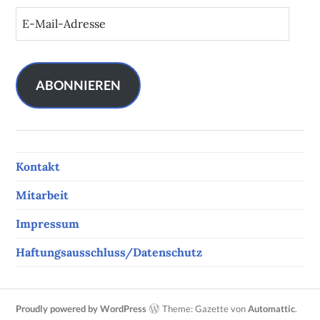
E
-
M
a
i
ABONNIEREN
l
-
A
d
Kontakt
r
e
Mitarbeit
s
s
Impressum
e
Haftungsausschluss/Datenschutz
Proudly powered by WordPress
Theme: Gazette von
Automattic
.