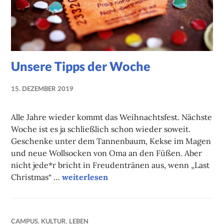
Unsere Tipps der Woche
15. DEZEMBER 2019
NADINE
FAUST
Alle Jahre wieder kommt das Weihnachtsfest. Nächste
Woche ist es ja schließlich schon wieder soweit.
Geschenke unter dem Tannenbaum, Kekse im Magen
und neue Wollsocken von Oma an den Füßen. Aber
nicht jede*r bricht in Freudentränen aus, wenn „Last
Unsere Tipps der Woche
Christmas“ …
weiterlesen
CAMPUS
,
KULTUR
,
LEBEN