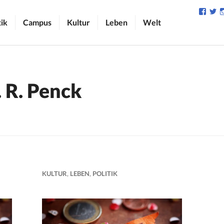
Profil
Pr
von
v
tik
Campus
Kultur
Leben
Welt
camp
C
auf
au
Face
Tw
anzei
an
. R. Penck
KULTUR
,
LEBEN
,
POLITIK