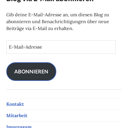
Gib deine E-Mail-Adresse an, um diesen Blog zu
abonnieren und Benachrichtigungen über neue
Beiträge via E-Mail zu erhalten.
E
-
M
a
i
ABONNIEREN
l
-
A
d
Kontakt
r
e
Mitarbeit
s
s
Impressum