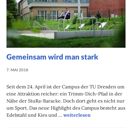
Gemeinsam wird man stark
7. MAI 2018
NADINE
FAUST
Seit dem 24. April ist der Campus der TU Dresden um
eine Attraktion reicher: ein Trimm-Dich-Pfad in der
Nähe der StuRa-Baracke. Doch dort geht es nicht nur
um Sport. Das neue Highlight des Campus besteht aus
Gemeinsam wird man stark
Edelstahl und Kies und …
weiterlesen