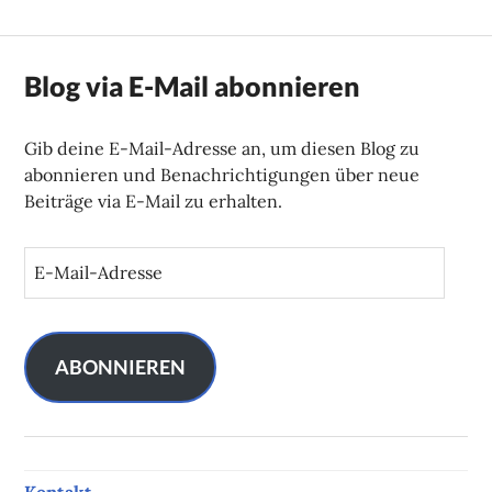
Blog via E-Mail abonnieren
Gib deine E-Mail-Adresse an, um diesen Blog zu
abonnieren und Benachrichtigungen über neue
Beiträge via E-Mail zu erhalten.
E
-
M
a
i
ABONNIEREN
l
-
A
d