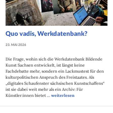
Quo vadis, Werkdatenbank?
23. MAI 2026
NADINE
FAUST
Die Frage, wohin sich die Werkdatenbank Bildende
Kunst Sachsen entwickelt, ist längst keine
Fachdebatte mehr, sondern ein Lackmustest für den
kulturpolitischen Anspruch des Freistaates. Als
„digitales Schaufenster sächsischen Kunstschaffens“
ist sie dabei weit mehr als ein Archiv: Für
Quo vadis, Werkdatenbank?
Künstler:innen bietet …
weiterlesen