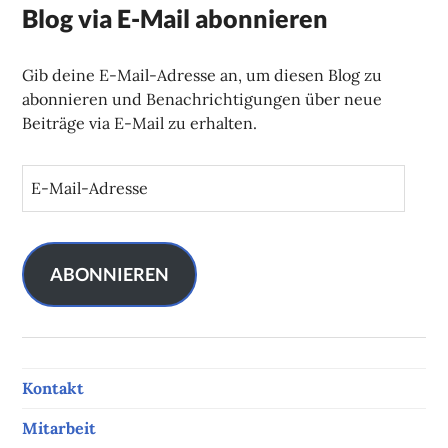
Blog via E-Mail abonnieren
Gib deine E-Mail-Adresse an, um diesen Blog zu
abonnieren und Benachrichtigungen über neue
Beiträge via E-Mail zu erhalten.
E
-
M
a
i
ABONNIEREN
l
-
A
d
Kontakt
r
e
Mitarbeit
s