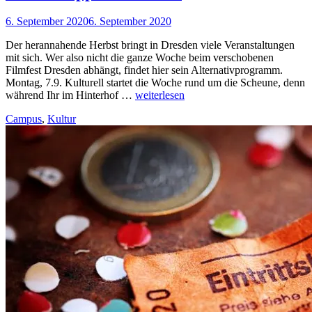
6. September 2020
6. September 2020
Nadine
Faust
Der herannahende Herbst bringt in Dresden viele Veranstaltungen
mit sich. Wer also nicht die ganze Woche beim verschobenen
Filmfest Dresden abhängt, findet hier sein Alternativprogramm.
Montag, 7.9. Kulturell startet die Woche rund um die Scheune, denn
Unsere
während Ihr im Hinterhof …
weiterlesen
Tipps
Campus
,
Kultur
der
Woche