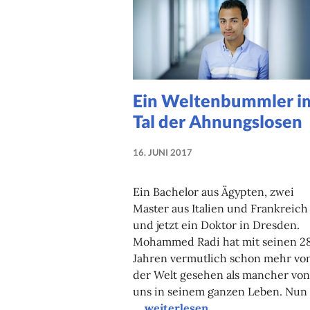
Ein Weltenbummler i
Tal der Ahnungslosen
16. JUNI 2017
NADINE
FAUST
Ein Bachelor aus Ägypten, zwei
Master aus Italien und Frankreich
und jetzt ein Doktor in Dresden.
Mohammed Radi hat mit seinen 2
Jahren vermutlich schon mehr vo
der Welt gesehen als mancher von
uns in seinem ganzen Leben. Nun 
Ein Weltenbummler im Tal der
…
weiterlesen