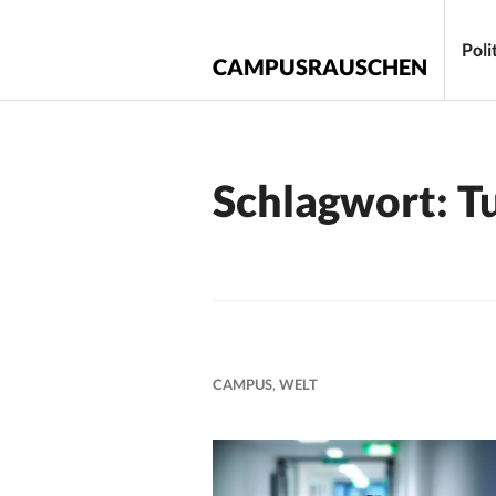
Zum
Inhalt
Poli
CAMPUSRAUSCHEN
springen
Schlagwort:
T
CAMPUS
,
WELT