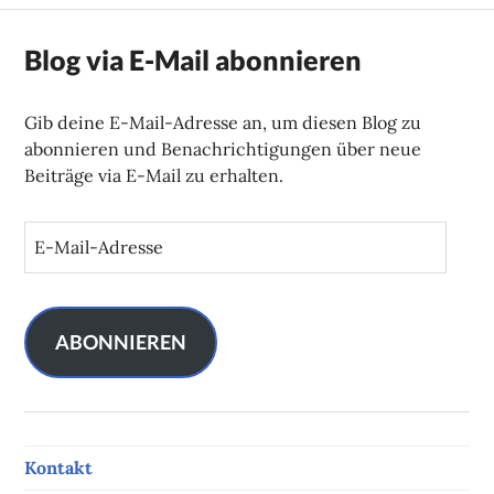
Blog via E-Mail abonnieren
Gib deine E-Mail-Adresse an, um diesen Blog zu
abonnieren und Benachrichtigungen über neue
Beiträge via E-Mail zu erhalten.
E
-
M
a
i
ABONNIEREN
l
-
A
d
Kontakt
r