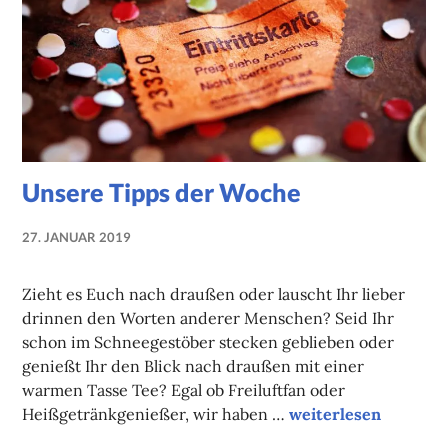
Unsere Tipps der Woche
27. JANUAR 2019
NADINE
FAUST
Zieht es Euch nach draußen oder lauscht Ihr lieber
drinnen den Worten anderer Menschen? Seid Ihr
schon im Schneegestöber stecken geblieben oder
genießt Ihr den Blick nach draußen mit einer
warmen Tasse Tee? Egal ob Freiluftfan oder
Unsere Tipps der W
Heißgetränkgenießer, wir haben …
weiterlesen