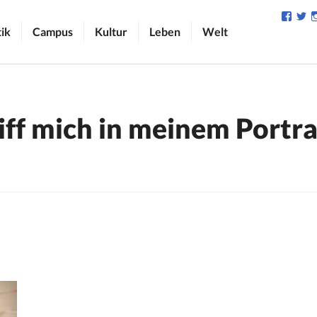
Profil
Pr
von
v
tik
Campus
Kultur
Leben
Welt
camp
C
auf
au
Face
Tw
anzei
an
riff mich in meinem Portra