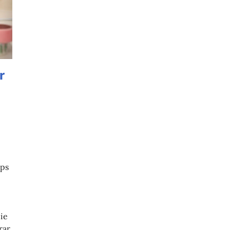
r
pps
ie
rar