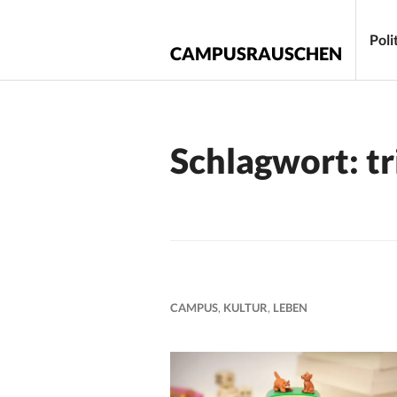
Zum
Inhalt
Poli
CAMPUSRAUSCHEN
springen
Schlagwort:
t
CAMPUS
,
KULTUR
,
LEBEN