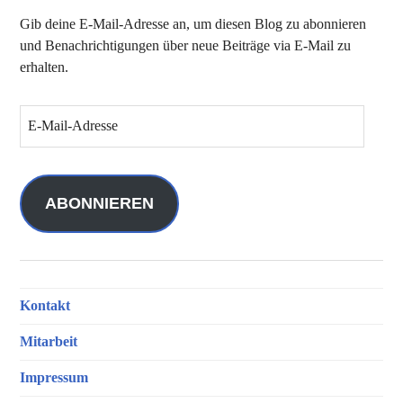
Gib deine E-Mail-Adresse an, um diesen Blog zu abonnieren
und Benachrichtigungen über neue Beiträge via E-Mail zu
erhalten.
E
-
M
a
i
ABONNIEREN
l
-
A
d
Kontakt
r
e
Mitarbeit
s
s
Impressum
e