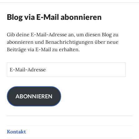
Blog via E-Mail abonnieren
Gib deine E-Mail-Adresse an, um diesen Blog zu
abonnieren und Benachrichtigungen über neue
Beiträge via E-Mail zu erhalten.
E
-
M
a
i
ABONNIEREN
l
-
A
d
Kontakt
r