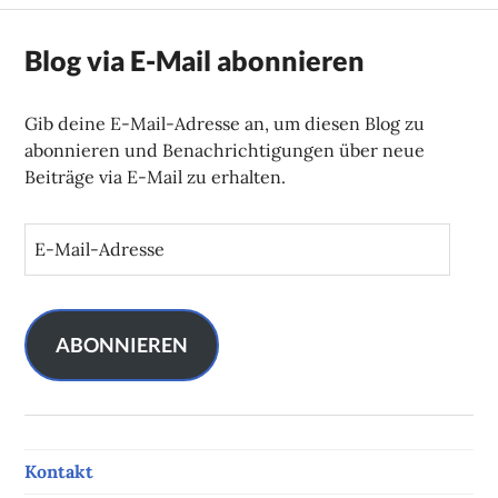
Blog via E-Mail abonnieren
Gib deine E-Mail-Adresse an, um diesen Blog zu
abonnieren und Benachrichtigungen über neue
Beiträge via E-Mail zu erhalten.
E
-
M
a
i
ABONNIEREN
l
-
A
d
Kontakt
r