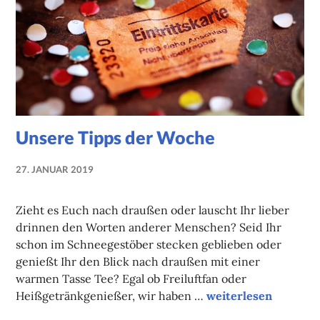
Unsere Tipps der Woche
27. JANUAR 2019
NADINE
FAUST
Zieht es Euch nach draußen oder lauscht Ihr lieber
drinnen den Worten anderer Menschen? Seid Ihr
schon im Schneegestöber stecken geblieben oder
genießt Ihr den Blick nach draußen mit einer
warmen Tasse Tee? Egal ob Freiluftfan oder
Unsere Tipps der W
Heißgetränkgenießer, wir haben …
weiterlesen