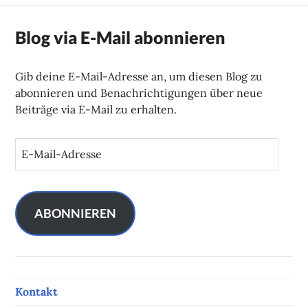
Blog via E-Mail abonnieren
Gib deine E-Mail-Adresse an, um diesen Blog zu
abonnieren und Benachrichtigungen über neue
Beiträge via E-Mail zu erhalten.
E
-
M
a
i
ABONNIEREN
l
-
A
d
Kontakt
r