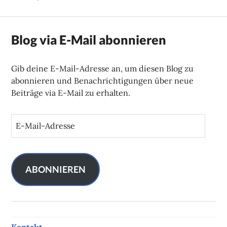
Blog via E-Mail abonnieren
Gib deine E-Mail-Adresse an, um diesen Blog zu
abonnieren und Benachrichtigungen über neue
Beiträge via E-Mail zu erhalten.
E
-
M
a
i
ABONNIEREN
l
-
A
d