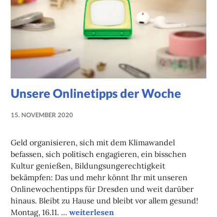
Unsere Onlinetipps der Woche
15. NOVEMBER 2020
NADINE
FAUST
Geld organisieren, sich mit dem Klimawandel
befassen, sich politisch engagieren, ein bisschen
Kultur genießen, Bildungsungerechtigkeit
bekämpfen: Das und mehr könnt Ihr mit unseren
Onlinewochentipps für Dresden und weit darüber
hinaus. Bleibt zu Hause und bleibt vor allem gesund!
Unsere Onlinetipps der Woche
Montag, 16.11. …
weiterlesen