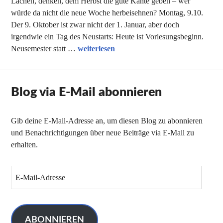
Lachen, denken, dem Herbst die gute Kante geben – wer
würde da nicht die neue Woche herbeisehnen? Montag, 9.10.
Der 9. Oktober ist zwar nicht der 1. Januar, aber doch
irgendwie ein Tag des Neustarts: Heute ist Vorlesungsbeginn.
Unsere Tipps der Woche
Neusemester statt …
weiterlesen
Blog via E-Mail abonnieren
Gib deine E-Mail-Adresse an, um diesen Blog zu abonnieren
und Benachrichtigungen über neue Beiträge via E-Mail zu
erhalten.
E
-
M
a
i
ABONNIEREN