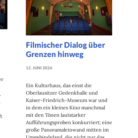
Filmischer Dialog über
Grenzen hinweg
12. JUNI 2026
NADINE
er
FAUST
Ein Kulturhaus, das einst die
Oberlausitzer Gedenkhalle und
.
Kaiser-Friedrich-Museum war und
h
in dem ein kleines Kino manchmal
mit den Tönen lautstarker
t
Aufführungsproben konkurriert; eine
große Panoramaleinwand mitten im
Umgebindeland, die nicht nur das