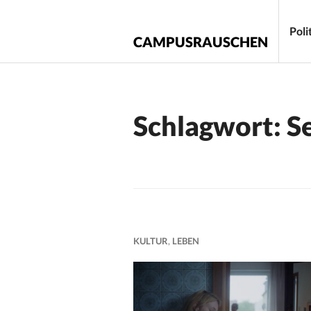
Zum
Inhalt
Poli
CAMPUSRAUSCHEN
springen
Schlagwort:
S
KULTUR
,
LEBEN