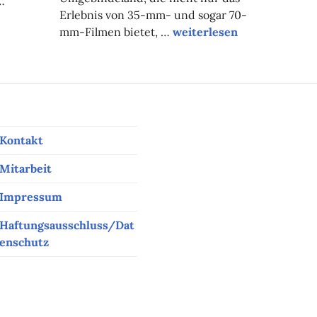
…
Erlebnis von 35-mm- und sogar 70-
henamt
Filmischer Dialog über G
mm-Filmen bietet, …
weiterlesen
Kontakt
Mitarbeit
Impressum
Haftungsausschluss/Dat
enschutz