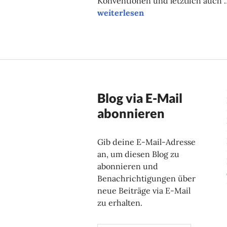
Konventionen und letztlich auch 
Filmtipp des Monats: Sechswoc
weiterlesen
Blog via E-Mail
abonnieren
Gib deine E-Mail-Adresse
an, um diesen Blog zu
abonnieren und
Benachrichtigungen über
neue Beiträge via E-Mail
zu erhalten.