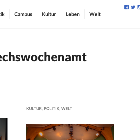
Profil
Pr
von
v
tik
Campus
Kultur
Leben
Welt
camp
C
auf
au
Face
Tw
anzei
an
echswochenamt
KULTUR
,
POLITIK
,
WELT